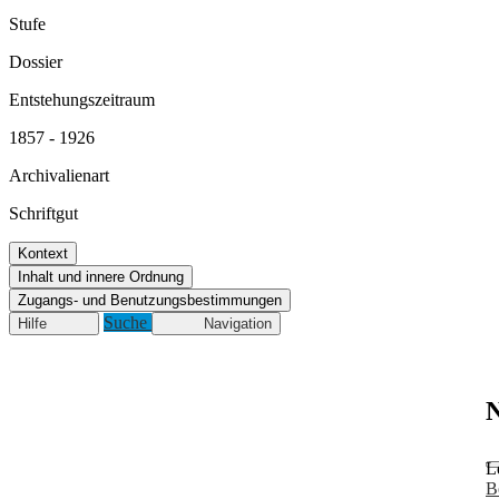
Stufe
Dossier
Entstehungszeitraum
1857 - 1926
Archivalienart
Schriftgut
Kontext
Inhalt und innere Ordnung
Zugangs- und Benutzungsbestimmungen
Suche
Hilfe
Navigation
N
L
B