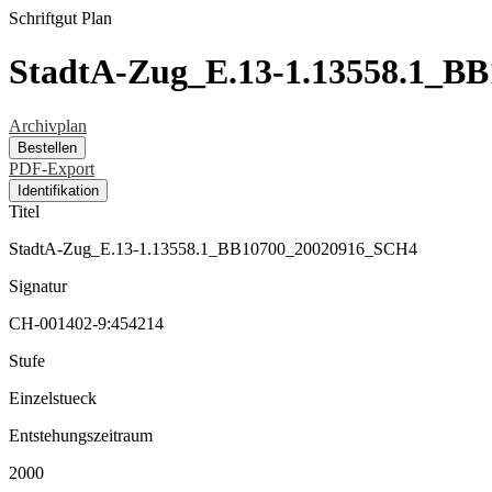
Schriftgut
Plan
StadtA-Zug_E.13-1.13558.1_B
Archivplan
Bestellen
PDF-Export
Identifikation
Titel
StadtA-Zug_E.13-1.13558.1_BB10700_20020916_SCH4
Signatur
CH-001402-9:454214
Stufe
Einzelstueck
Entstehungszeitraum
2000