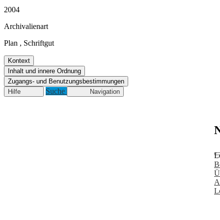
2004
Archivalienart
Plan
,
Schriftgut
Kontext
Inhalt und innere Ordnung
Zugangs- und Benutzungsbestimmungen
Suche
Hilfe
Navigation
N
L
B
Ü
A
L