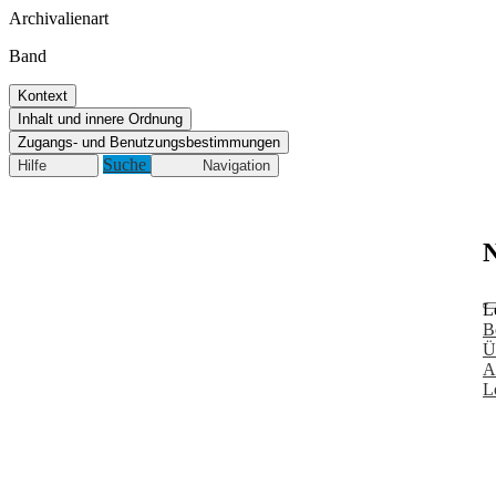
Archivalienart
Band
Kontext
Inhalt und innere Ordnung
Zugangs- und Benutzungsbestimmungen
Suche
Hilfe
Navigation
N
L
B
Ü
A
L