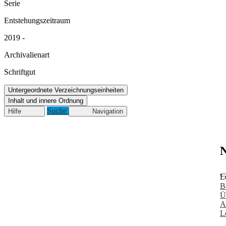
Serie
Entstehungszeitraum
2019 -
Archivalienart
Schriftgut
Untergeordnete Verzeichnungseinheiten
Inhalt und innere Ordnung
Suche
Hilfe
Navigation
N
L
B
Ü
A
L