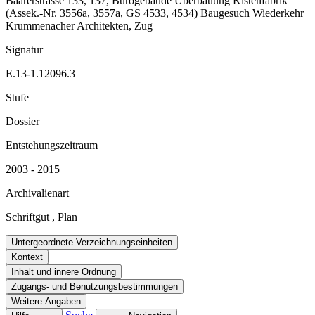
Baarerstrasse 133, 137, Bürogebäude Überbauung Kistenfabrik
(Assek.-Nr. 3556a, 3557a, GS 4533, 4534) Baugesuch Wiederkehr
Krummenacher Architekten, Zug
Signatur
E.13-1.12096.3
Stufe
Dossier
Entstehungszeitraum
2003 - 2015
Archivalienart
Schriftgut
,
Plan
Untergeordnete Verzeichnungseinheiten
Kontext
Inhalt und innere Ordnung
Zugangs- und Benutzungsbestimmungen
Weitere Angaben