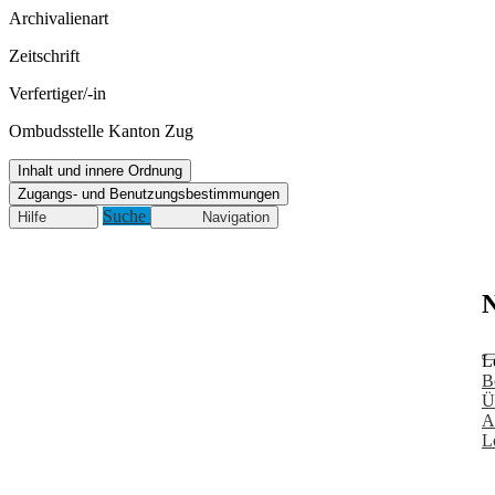
Archivalienart
Zeitschrift
Verfertiger/-in
Ombudsstelle Kanton Zug
Inhalt und innere Ordnung
Zugangs- und Benutzungsbestimmungen
Suche
Hilfe
Navigation
N
L
B
Ü
A
L