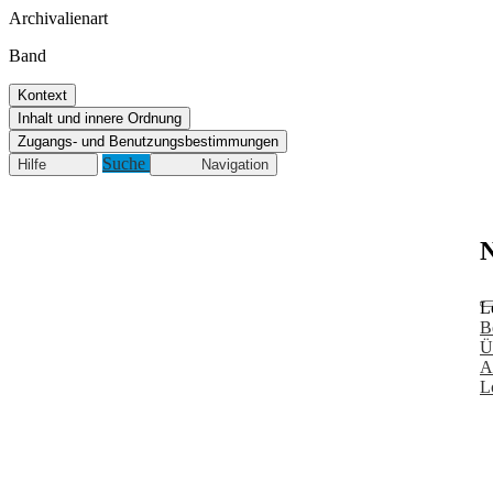
Archivalienart
Band
Kontext
Inhalt und innere Ordnung
Zugangs- und Benutzungsbestimmungen
Suche
Hilfe
Navigation
N
L
B
Ü
A
L