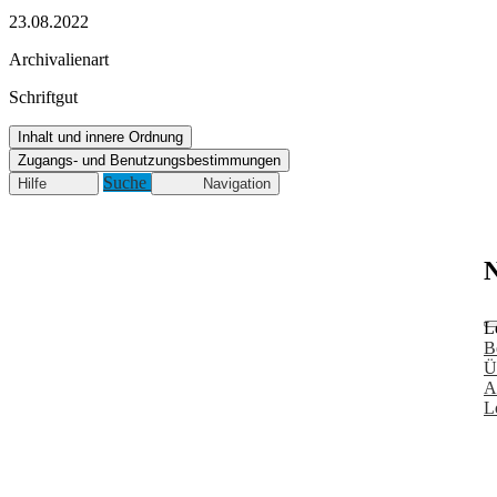
23.08.2022
Archivalienart
Schriftgut
Inhalt und innere Ordnung
Zugangs- und Benutzungsbestimmungen
Suche
Hilfe
Navigation
N
L
B
Ü
A
L