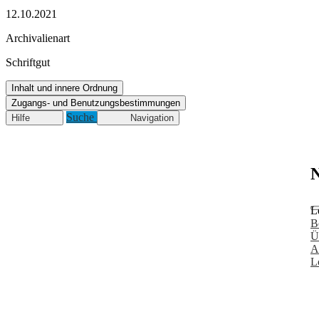
12.10.2021
Archivalienart
Schriftgut
Inhalt und innere Ordnung
Zugangs- und Benutzungsbestimmungen
Suche
Hilfe
Navigation
N
L
B
Ü
A
L