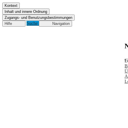
Kontext
Inhalt und innere Ordnung
Zugangs- und Benutzungsbestimmungen
Suche
Hilfe
Navigation
N
L
B
Ü
A
L