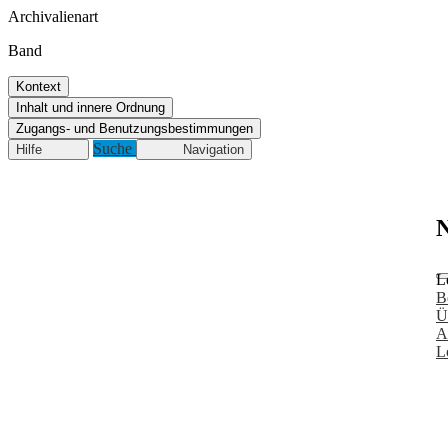
Archivalienart
Band
Kontext
Inhalt und innere Ordnung
Zugangs- und Benutzungsbestimmungen
Suche
Hilfe
Navigation
N
L
B
Ü
A
L