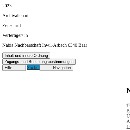
2023
Archivalienart
Zeitschrift
Verfertiger/-in
Nabia Nachbarschaft Inwil-Arbach 6340 Baar
Inhalt und innere Ordnung
Zugangs- und Benutzungsbestimmungen
Suche
Hilfe
Navigation
N
L
B
Ü
A
L