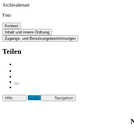
Archivalienart
Foto
Kontext
Inhalt und innere Ordnung
Zugangs- und Benutzungsbestimmungen
Teilen
Suche
Hilfe
Navigation
N