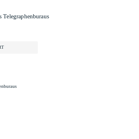
s Telegraphenburaus
RT
henburaus