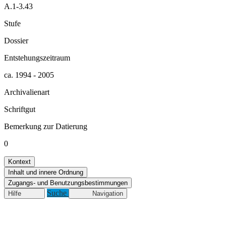
A.1-3.43
Stufe
Dossier
Entstehungszeitraum
ca. 1994 - 2005
Archivalienart
Schriftgut
Bemerkung zur Datierung
0
Kontext
Inhalt und innere Ordnung
Zugangs- und Benutzungsbestimmungen
Suche
Hilfe
Navigation