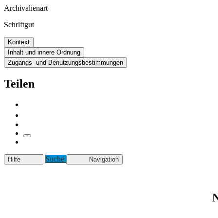
Archivalienart
Schriftgut
Kontext
Inhalt und innere Ordnung
Zugangs- und Benutzungsbestimmungen
Teilen
Suche
Hilfe
Navigation
N