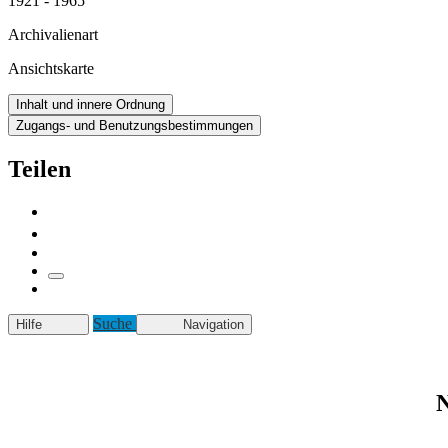
1921 - 1965
Archivalienart
Ansichtskarte
Inhalt und innere Ordnung
Zugangs- und Benutzungsbestimmungen
Teilen
Suche
Hilfe
Navigation
N