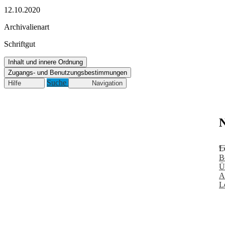
12.10.2020
Archivalienart
Schriftgut
Inhalt und innere Ordnung
Zugangs- und Benutzungsbestimmungen
Suche
Hilfe
Navigation
N
L
B
Ü
A
L