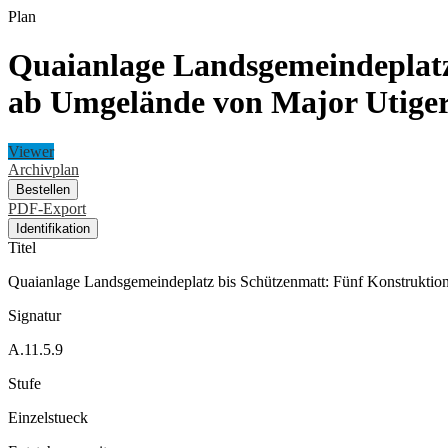
Plan
Quaianlage Landsgemeindeplatz
ab Umgelände von Major Utige
Viewer
Archivplan
Bestellen
PDF-Export
Identifikation
Titel
Quaianlage Landsgemeindeplatz bis Schützenmatt: Fünf Konstruktion
Signatur
A.11.5.9
Stufe
Einzelstueck