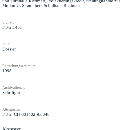
und Turnhalle Riedmatt, Projektierungskredit, Stellungnahme zur
Motion U. Straub betr. Schulhaus Riedmatt
Signatur
F.3-2.1451
Stufe
Dossier
Entstehungszeitraum
1998
Archivalienart
Schriftgut
Altsignatur
F.3-2_CH-001402-9:6346
Kontext