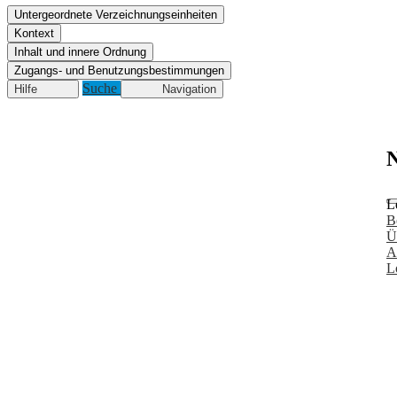
Untergeordnete Verzeichnungseinheiten
Kontext
Inhalt und innere Ordnung
Zugangs- und Benutzungsbestimmungen
Suche
Hilfe
Navigation
N
L
B
Ü
A
L