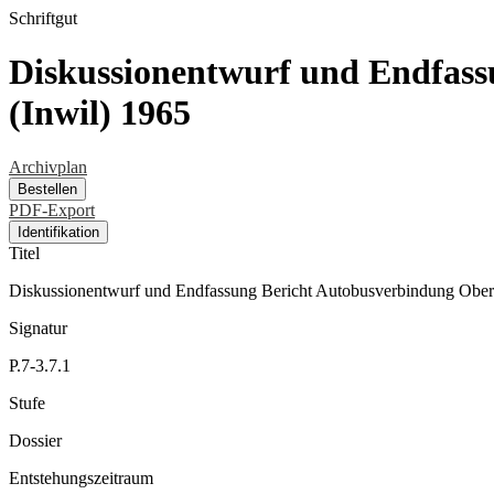
Schriftgut
Diskussionentwurf und Endfass
(Inwil) 1965
Archivplan
Bestellen
PDF-Export
Identifikation
Titel
Diskussionentwurf und Endfassung Bericht Autobusverbindung Oberw
Signatur
P.7-3.7.1
Stufe
Dossier
Entstehungszeitraum