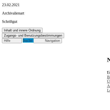
23.02.2021
Archivalienart
Schriftgut
Inhalt und innere Ordnung
Zugangs- und Benutzungsbestimmungen
Suche
Hilfe
Navigation
N
L
B
Ü
A
L