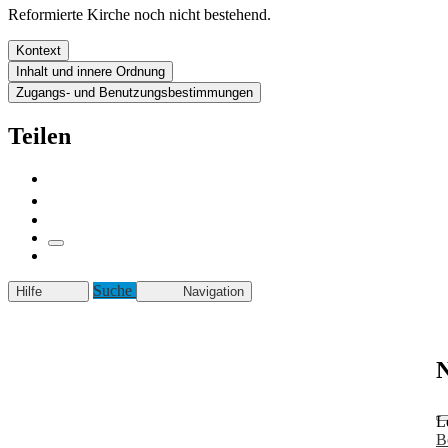
Reformierte Kirche noch nicht bestehend.
Kontext
Inhalt und innere Ordnung
Zugangs- und Benutzungsbestimmungen
Teilen
Suche
Hilfe
Navigation
N
L
B