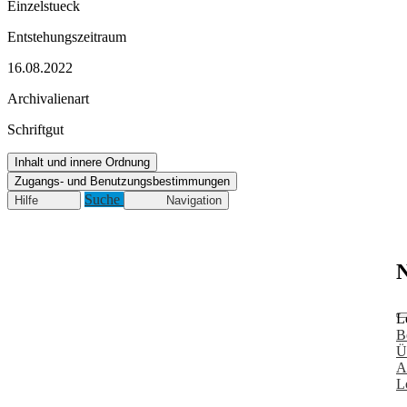
Einzelstueck
Entstehungszeitraum
16.08.2022
Archivalienart
Schriftgut
Inhalt und innere Ordnung
Zugangs- und Benutzungsbestimmungen
Suche
Hilfe
Navigation
N
L
B
Ü
A
L