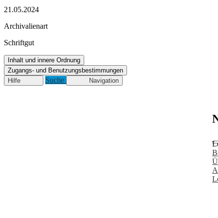
21.05.2024
Archivalienart
Schriftgut
Inhalt und innere Ordnung
Zugangs- und Benutzungsbestimmungen
Suche
Hilfe
Navigation
N
L
B
Ü
A
L