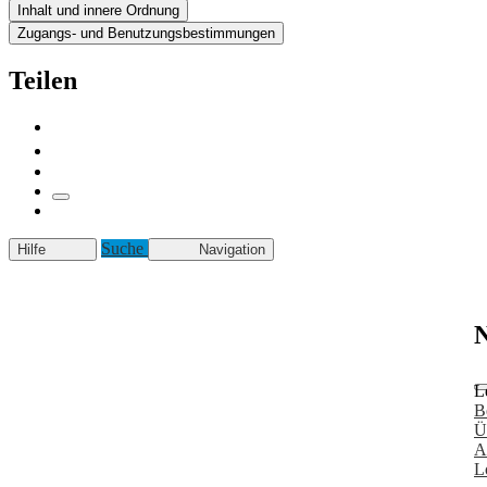
Inhalt und innere Ordnung
Zugangs- und Benutzungsbestimmungen
Teilen
Suche
Hilfe
Navigation
N
L
B
Ü
A
L