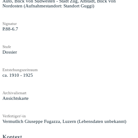
Auto, Blick von Südwesten - Stadt Zug, Altstadt, Blick von
Nordosten (Aufnahmestandort: Standort Guggi)
Signatur
P.88-6.7
Stufe
Dossier
Entstehungszeitraum
ca. 1910 - 1925
Archivalienart
Ansichtskarte
Verfertiger/-in
Vermutlich Giuseppe Fugazza, Luzern (Lebensdaten unbekannt)
Kontext