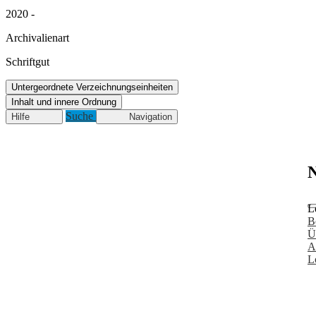
2020 -
Archivalienart
Schriftgut
Untergeordnete Verzeichnungseinheiten
Inhalt und innere Ordnung
Suche
Hilfe
Navigation
N
L
B
Ü
A
L