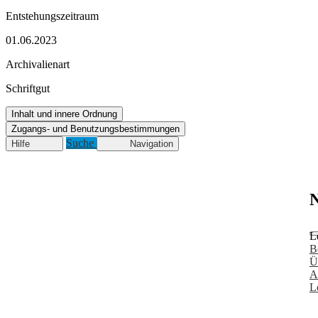
Entstehungszeitraum
01.06.2023
Archivalienart
Schriftgut
Inhalt und innere Ordnung
Zugangs- und Benutzungsbestimmungen
Suche
Hilfe
Navigation
N
L
B
Ü
A
L