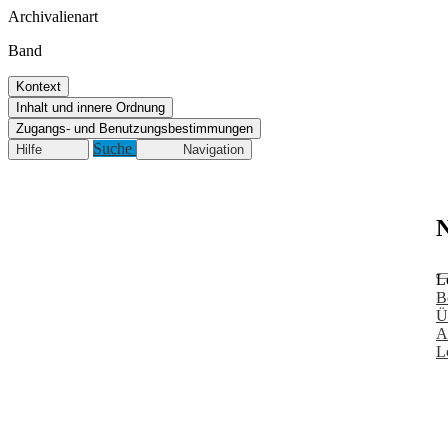
Archivalienart
Band
Kontext
Inhalt und innere Ordnung
Zugangs- und Benutzungsbestimmungen
Suche
Hilfe
Navigation
N
L
B
Ü
A
L