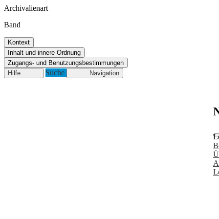
Archivalienart
Band
Kontext
Inhalt und innere Ordnung
Zugangs- und Benutzungsbestimmungen
Suche
Hilfe
Navigation
N
L
B
Ü
A
L