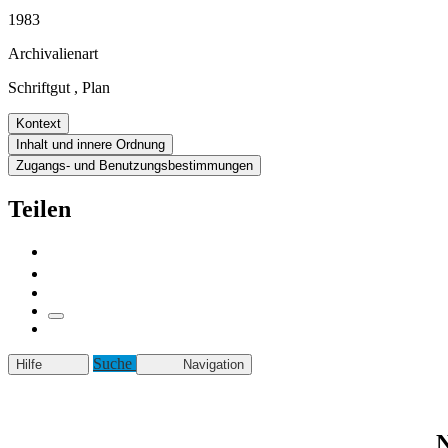
1983
Archivalienart
Schriftgut
,
Plan
Kontext
Inhalt und innere Ordnung
Zugangs- und Benutzungsbestimmungen
Teilen
Suche
Hilfe
Navigation
N