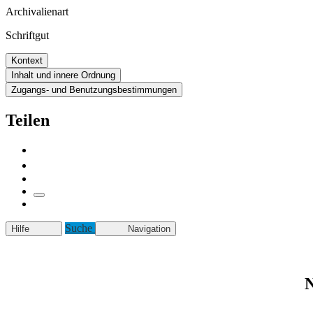
Archivalienart
Schriftgut
Kontext
Inhalt und innere Ordnung
Zugangs- und Benutzungsbestimmungen
Teilen
Suche
Hilfe
Navigation
N