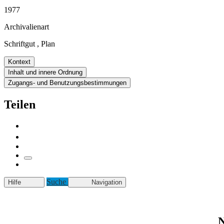
1977
Archivalienart
Schriftgut
,
Plan
Kontext
Inhalt und innere Ordnung
Zugangs- und Benutzungsbestimmungen
Teilen
Suche
Hilfe
Navigation
N