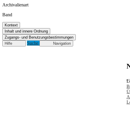
Archivalienart
Band
Kontext
Inhalt und innere Ordnung
Zugangs- und Benutzungsbestimmungen
Suche
Hilfe
Navigation
N
L
B
Ü
A
L