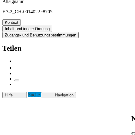
Altsignatur
F.3-2_CH-001402-9:8705
Kontext
Inhalt und innere Ordnung
Zugangs- und Benutzungsbestimmungen
Teilen
Suche
Hilfe
Navigation
N
L