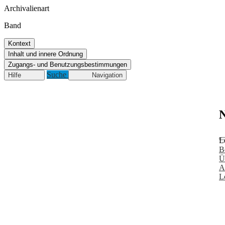
Archivalienart
Band
Kontext
Inhalt und innere Ordnung
Zugangs- und Benutzungsbestimmungen
Suche
Hilfe
Navigation
N
L
B
Ü
A
L