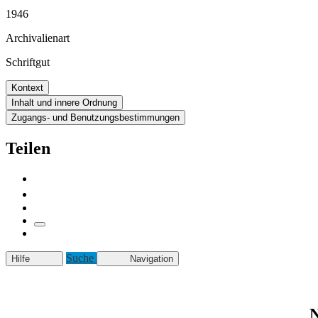
1946
Archivalienart
Schriftgut
Kontext
Inhalt und innere Ordnung
Zugangs- und Benutzungsbestimmungen
Teilen
Suche
Hilfe
Navigation
N