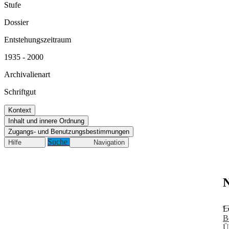
Stufe
Dossier
Entstehungszeitraum
1935 - 2000
Archivalienart
Schriftgut
Kontext
Inhalt und innere Ordnung
Zugangs- und Benutzungsbestimmungen
Suche
Hilfe
Navigation
N
L
B
Ü