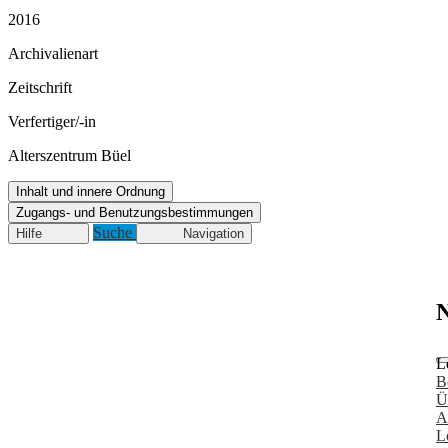
2016
Archivalienart
Zeitschrift
Verfertiger/-in
Alterszentrum Büel
Inhalt und innere Ordnung
Zugangs- und Benutzungsbestimmungen
Suche
Hilfe
Navigation
N
L
B
Ü
A
L