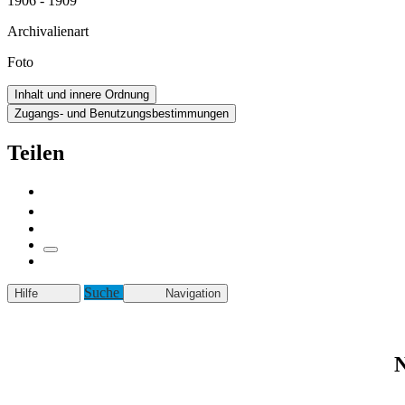
1906 - 1909
Archivalienart
Foto
Inhalt und innere Ordnung
Zugangs- und Benutzungsbestimmungen
Teilen
Suche
Hilfe
Navigation
N