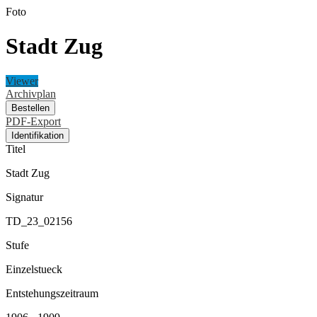
Foto
Stadt Zug
Viewer
Archivplan
Bestellen
PDF-Export
Identifikation
Titel
Stadt Zug
Signatur
TD_23_02156
Stufe
Einzelstueck
Entstehungszeitraum