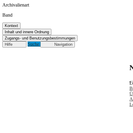
Archivalienart
Band
Kontext
Inhalt und innere Ordnung
Zugangs- und Benutzungsbestimmungen
Suche
Hilfe
Navigation
N
L
B
Ü
A
L