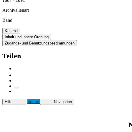
1887 - 1891
Archivalienart
Band
Kontext
Inhalt und innere Ordnung
Zugangs- und Benutzungsbestimmungen
Teilen
Suche
Hilfe
Navigation
N