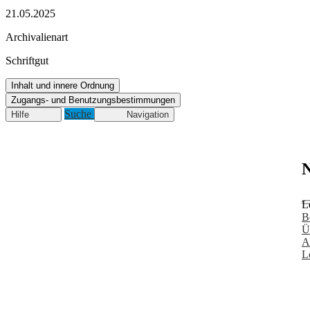
21.05.2025
Archivalienart
Schriftgut
Inhalt und innere Ordnung
Zugangs- und Benutzungsbestimmungen
Suche
Hilfe
Navigation
N
L
B
Ü
A
L