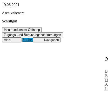
19.06.2021
Archivalienart
Schriftgut
Inhalt und innere Ordnung
Zugangs- und Benutzungsbestimmungen
Suche
Hilfe
Navigation
N
L
B
Ü
A
L