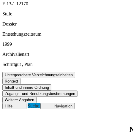
E.13-1.12170
Stufe
Dossier
Entstehungszeitraum
1999
Archivalienart
Schriftgut
,
Plan
Untergeordnete Verzeichnungseinheiten
Kontext
Inhalt und innere Ordnung
Zugangs- und Benutzungsbestimmungen
Weitere Angaben
Suche
Hilfe
Navigation
N