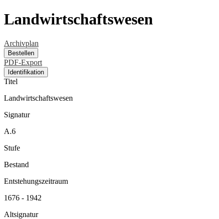
Landwirtschaftswesen
Archivplan
Bestellen
PDF-Export
Identifikation
Titel
Landwirtschaftswesen
Signatur
A.6
Stufe
Bestand
Entstehungszeitraum
1676 - 1942
Altsignatur