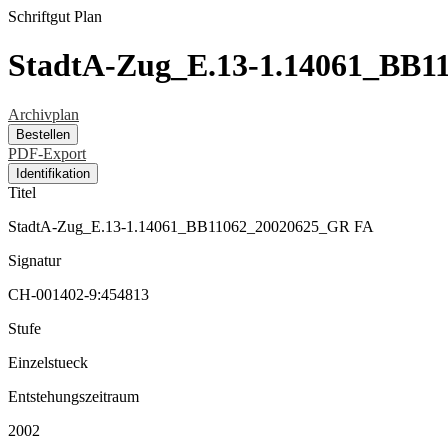
Schriftgut
Plan
StadtA-Zug_E.13-1.14061_BB1
Archivplan
Bestellen
PDF-Export
Identifikation
Titel
StadtA-Zug_E.13-1.14061_BB11062_20020625_GR FA
Signatur
CH-001402-9:454813
Stufe
Einzelstueck
Entstehungszeitraum
2002